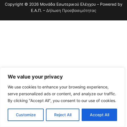
Ελεγκτών
Copyright © 2026 Μονάδα Εσωτερικού Ελέγχου – Powered by
Ν. 4795/2021
Διαπίστευση Εσωτερικού Ελεγκτή
Ε.Α.Π. –
Δήλωση Προσβασιμότητας
Κώδικας Δεοντολογίας Εσωτερικών Ελεγκτών
Ημερίδα Εσωτερικού Ελέγχου Ε.Α.Π. 28.07.2023
Ν. 4957/2022
ΕΑΔ 01/2021
Συγκρότηση Επιτροπής Ελέγχου του Ε.Α.Π.
Διεθνή Πρότυπα
Κώδικας Δεοντολογίας Εσωτερικών Ελεγκτών
ΑΠΟΦΑΣΗ ΣΥΓΚΡΟΤΗΣΗΣ ΕΠΙΤΡΟΠΗΣ ΕΛΕΓΧΟΥ
ΕΑΠ 11/2023
Αρχές Κώδικα Δεοντολογίας
Ε.Α.Π.
Πρότυπο Κώδικα Δεοντολογίας Εσωτερικών
Ελεγκτών ΦΕΚ 08/2024
We value your privacy
We use cookies to enhance your browsing experience,
serve personalized ads or content, and analyze our traffic.
By clicking "Accept All", you consent to our use of cookies.
Customize
Reject All
Accept All