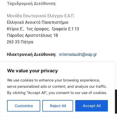
Ταχυδρομική Διεύθυνση:
Ελεγκτών
Ν. 4795/2021
Διαπίστευση Εσωτερικού Ελεγκτή
Κώδικας Δεοντολογίας Εσωτερικών Ελεγκτών
Ημερίδα Εσωτερικού Ελέγχου Ε.Α.Π. 28.07.2023
Μονάδα Εσωτερικού Ελέγχου Ε.Α.Π.
Ν. 4957/2022
ΕΑΔ 01/2021
Ελληνικό Ανοικτό Πανεπιστήμιο
Συγκρότηση Επιτροπής Ελέγχου του Ε.Α.Π.
Κτίριο Ε΄, 1ος όροφος, Γραφείο Ε.1.13
Διεθνή Πρότυπα
Κώδικας Δεοντολογίας Εσωτερικών Ελεγκτών
Πάροδος Αριστοτέλους 18
ΑΠΟΦΑΣΗ ΣΥΓΚΡΟΤΗΣΗΣ ΕΠΙΤΡΟΠΗΣ ΕΛΕΓΧΟΥ
ΕΑΠ 11/2023
263 35 Πάτρα
Αρχές Κώδικα Δεοντολογίας
Ε.Α.Π.
Πρότυπο Κώδικα Δεοντολογίας Εσωτερικών
Ηλεκτρονική Διεύθυνση:
internalaudit@eap.gr
Ελεγκτών ΦΕΚ 08/2024
We value your privacy
We use cookies to enhance your browsing experience,
serve personalized ads or content, and analyze our traffic.
By clicking "Accept All", you consent to our use of cookies.
Copyright © 2026 Μονάδα Εσωτερικού Ελέγχου – Powered by
Ε.Α.Π. –
Δήλωση Προσβασιμότητας
Customize
Reject All
Accept All